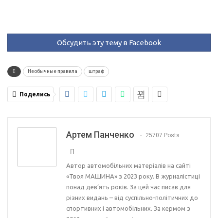
Обсудить эту тему в Facebook
Необычные правила
штраф
Поделись
Артем Панченко
25707 Posts
Автор автомобільних матеріалів на сайті
«Твоя МАШИНА» з 2023 року. В журналістиці
понад дев’ять років. За цей час писав для
різних видань – від суспільно-політичних до
спортивних і автомобільних. За кермом з