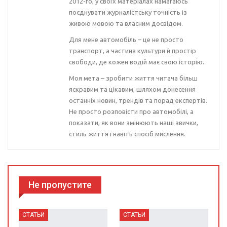
2012-го, у своїх матеріалах намагаюсь
поєднувати журналістську точність із
живою мовою та власним досвідом.
Для мене автомобіль – це не просто
транспорт, а частина культури й простір
свободи, де кожен водій має свою історію.
Моя мета – зробити життя читача більш
яскравим та цікавим, шляхом донесення
останніх новин, трендів та порад експертів.
Не просто розповісти про автомобілі, а
показати, як вони змінюють наші звички,
стиль життя і навіть спосіб мислення.
Не пропустите
СТАТЬИ
СТАТЬИ