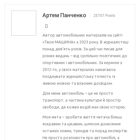
Артем Панченко
25707 Posts
Автор автомобільних матеріалів на сайті
«Твоя МАШИНА» з 2023 року. В журналістиці
понад дев’ять років. За цей час писав для
різних видань – від суспільно-політичних до
спортивних і автомобільних. За кермом з
2012-го, у своїх матеріалах намагаюсь
поєднувати журналістську точність із
живою мовою та власним досвідом.
Для мене автомобіль – це не просто
транспорт, а частина культури й простір
свободи, де кожен водій має свою історію.
Моя мета – зробити життя читача більш
яскравим та цікавим, шляхом донесення
останніх новин, трендів та порад експертів.
Не просто розповісти про автомобілі, а