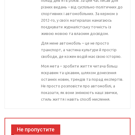
понад дев’ять років. За цей час писав для
різних видань – від суспільно-політичних до
спортивних і автомобільних. За кермом з
2012-го, у своїх матеріалах намагаюсь
поєднувати журналістську точність із
живою мовою та власним досвідом.
Для мене автомобіль – це не просто
транспорт, а частина культури й простір
свободи, де кожен водій має свою історію.
Моя мета – зробити життя читача більш
яскравим та цікавим, шляхом донесення
останніх новин, трендів та порад експертів.
Не просто розповісти про автомобілі, а
показати, як вони змінюють наші звички,
стиль життя і навіть спосіб мислення.
Не пропустите