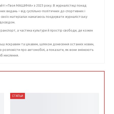
айті «Твоя МАШИНА» з 2023 року. В журналістиці понад
ізних видань – від суспільно-політичних до спортивних і
у своїх матеріалах намагаюсь поєднувати журналістську
досвідом.
ранспорт, а частина культури й простір свободи, де кожен
ьш яскравим та цікавим, шляхом донесення останніх новин,
о розповісти про автомобілі, а показати, як вони змінюють
іб мислення.
СТАТЬИ