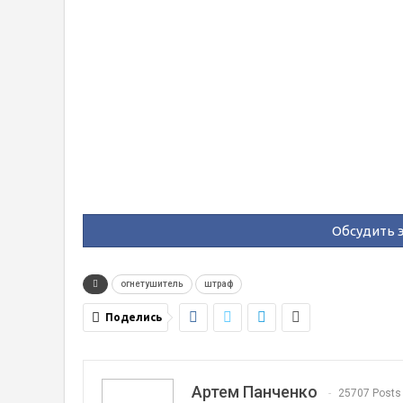
Обсудить э
огнетушитель
штраф
Поделись
Артем Панченко
25707 Posts