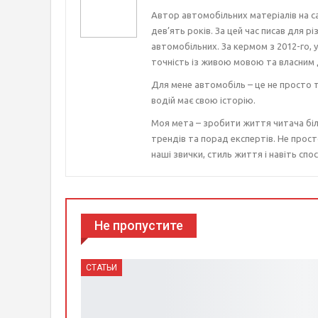
Автор автомобільних матеріалів на с
дев’ять років. За цей час писав для р
автомобільних. За кермом з 2012-го, 
точність із живою мовою та власним 
Для мене автомобіль – це не просто т
водій має свою історію.
Моя мета – зробити життя читача біл
трендів та порад експертів. Не прост
наші звички, стиль життя і навіть спос
Не пропустите
СТАТЬИ