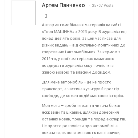
Артем Панченко
25707 Posts
Автор автомобільних матеріалів на сайті
«Твоя МАШИНА» з 2023 року. В журналістиці
понад дев’ять років. За цей час писав для
різних видань – від суспільно-політичних до
спортивних і автомобільних. За кермом з
2012-го, у своїх матеріалах намагаюсь
поєднувати журналістську точність із
живою мовою та власним досвідом.
Для мене автомобіль – це не просто
транспорт, а частина культури й простір
свободи, де кожен водій має свою історію.
Моя мета – зробити життя читача більш
яскравим та цікавим, шляхом донесення
останніх новин, трендів та порад експертів.
Не просто розповісти про автомобілі, а
показати, як вони змінюють наші звички,