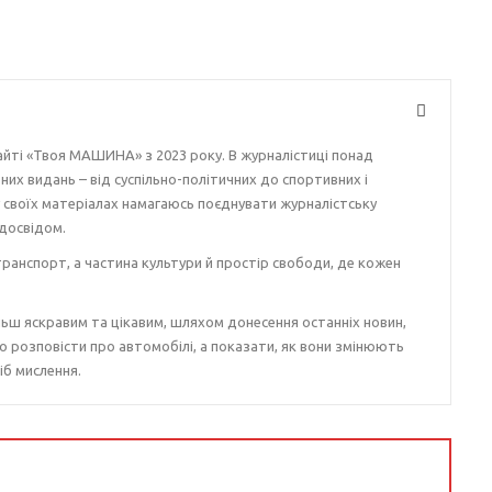
айті «Твоя МАШИНА» з 2023 року. В журналістиці понад
ізних видань – від суспільно-політичних до спортивних і
у своїх матеріалах намагаюсь поєднувати журналістську
досвідом.
ранспорт, а частина культури й простір свободи, де кожен
ьш яскравим та цікавим, шляхом донесення останніх новин,
о розповісти про автомобілі, а показати, як вони змінюють
іб мислення.