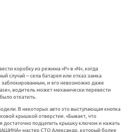
вести коробку из режима «P» в «N», когда
ый случай – села батарея или отказ замка
ся заблокированным, и его невозможно даже
elease», водитель может механически перевести
было откатить.
модели. В некоторых авто это выступающая кнопка
иковой крышкой отверстие. «Бывает, что
тя достаточно подцепить крышку ключом и нажать
 МАШИНА» мастер СТО Александр, который более