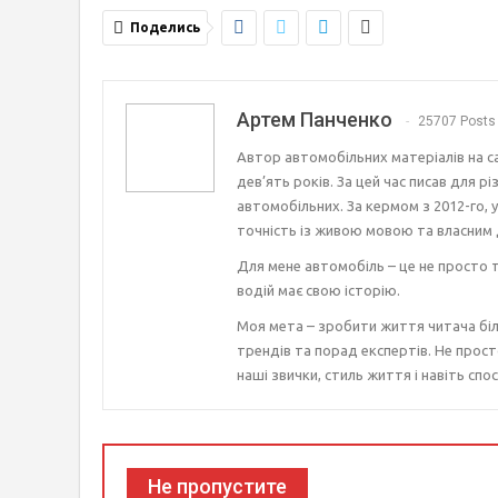
Поделись
Артем Панченко
25707 Posts
Автор автомобільних матеріалів на с
дев’ять років. За цей час писав для р
автомобільних. За кермом з 2012-го, 
точність із живою мовою та власним 
Для мене автомобіль – це не просто т
водій має свою історію.
Моя мета – зробити життя читача біл
трендів та порад експертів. Не прост
наші звички, стиль життя і навіть спос
Не пропустите