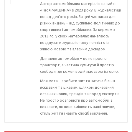
Автор автомобільних матеріалів на сайті
«Твоя МАШИНА» з 2023 року. В журналістиці
понад дев’ять років. За цей час писав для
різних видань – від суспільно-політичних до
спортивних і автомобільних. За кермом з
2012-го, у своїх матеріалах намагаюсь
поєднувати журналістську точність із
живою мовою та власним досвідом.
Для мене автомобіль – це не просто
транспорт, а частина культури й простір
свободи, де кожен водій має свою історію.
Моя мета – зробити життя читача більш
яскравим та цікавим, шляхом донесення
останніх новин, трендів та порад експертів.
Не просто розповісти про автомобілі, а
показати, як вони змінюють наші звички,
стиль життя і навіть спосіб мислення.