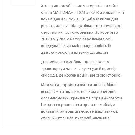
Автор автомобільних матеріалів на сайті
«Твоя МАШИНА» з 2023 року. В журналістиці
понад дев’ять років. За цей час писав для
різних видань – від суспільно-політичних до
спортивних і автомобільних. За кермом з
2012-го, у своїх матеріалах намагаюсь
поєднувати журналістську точність із
живою мовою та власним досвідом.
Для мене автомобіль – це не просто
транспорт, а частина культури й простір
свободи, де кожен водій має свою історію.
Моя мета – зробити життя читача більш
яскравим та цікавим, шляхом донесення
останніх новин, трендів та порад експертів.
Не просто розповісти про автомобілі, а
показати, як вони змінюють наші звички,
стиль життя і навіть спосіб мислення.