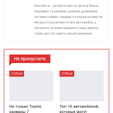
Моя мета – зробити життя читача більш
яскравим та цікавим, шляхом донесення
останніх новин, трендів та порад експертів.
Не просто розповісти про автомобілі, а
показати, як вони змінюють наші звички,
стиль життя і навіть спосіб мислення.
Не пропустите
СТАТЬИ
СТАТЬИ
Не только Toyota:
Топ-10 автомобилей,
названы 7
которые могут