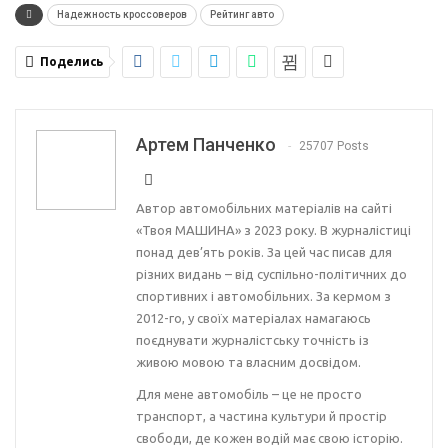
Надежность кроссоверов
Рейтинг авто
Поделись
Артем Панченко
25707 Posts
Автор автомобільних матеріалів на сайті
«Твоя МАШИНА» з 2023 року. В журналістиці
понад дев’ять років. За цей час писав для
різних видань – від суспільно-політичних до
спортивних і автомобільних. За кермом з
2012-го, у своїх матеріалах намагаюсь
поєднувати журналістську точність із
живою мовою та власним досвідом.
Для мене автомобіль – це не просто
транспорт, а частина культури й простір
свободи, де кожен водій має свою історію.