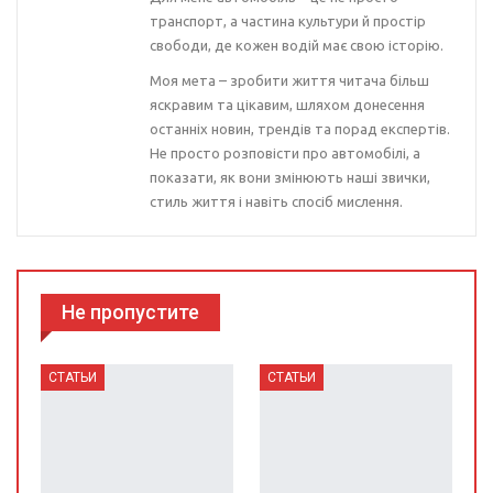
транспорт, а частина культури й простір
свободи, де кожен водій має свою історію.
Моя мета – зробити життя читача більш
яскравим та цікавим, шляхом донесення
останніх новин, трендів та порад експертів.
Не просто розповісти про автомобілі, а
показати, як вони змінюють наші звички,
стиль життя і навіть спосіб мислення.
Не пропустите
СТАТЬИ
СТАТЬИ