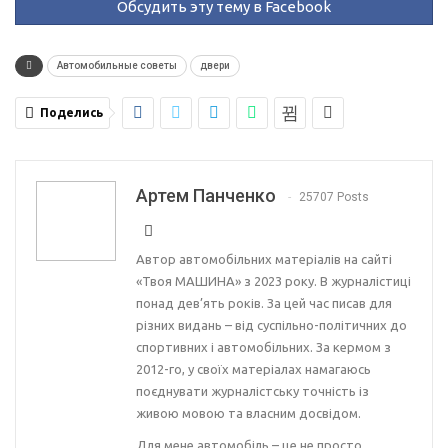
Обсудить эту тему в Facebook
Автомобильные советы
двери
Поделись
Артем Панченко
25707 Posts
Автор автомобільних матеріалів на сайті
«Твоя МАШИНА» з 2023 року. В журналістиці
понад дев’ять років. За цей час писав для
різних видань – від суспільно-політичних до
спортивних і автомобільних. За кермом з
2012-го, у своїх матеріалах намагаюсь
поєднувати журналістську точність із
живою мовою та власним досвідом.
Для мене автомобіль – це не просто