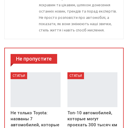
яскравим та цікавим, шляхом донесення
останніх новин, трендів та порад експертів.
Не просто розповісти про автомобілі, а
показати, як вони змінюють наші звички,
стиль життя і навіть спосіб мислення.
Не пропустите
СТАТЬИ
СТАТЬИ
Не только Toyota:
Топ-10 автомобилей,
названы 7
которые могут
автомобилей, которые
проехать 300 тысяч км