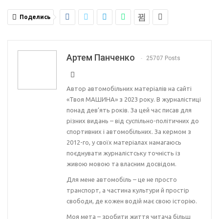
Поделись
Артем Панченко
25707 Posts
Автор автомобільних матеріалів на сайті
«Твоя МАШИНА» з 2023 року. В журналістиці
понад дев’ять років. За цей час писав для
різних видань – від суспільно-політичних до
спортивних і автомобільних. За кермом з
2012-го, у своїх матеріалах намагаюсь
поєднувати журналістську точність із
живою мовою та власним досвідом.
Для мене автомобіль – це не просто
транспорт, а частина культури й простір
свободи, де кожен водій має свою історію.
Моя мета – зробити життя читача більш