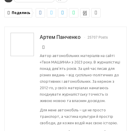
Поделись
Артем Панченко
25707 Posts
Автор автомобільних матеріалів на сайті
«Твоя МАШИНА» з 2023 року. В журналістиці
понад дев’ять років. За цей час писав для
різних видань – від суспільно-політичних до
спортивних і автомобільних. За кермом з
2012-го, у своїх матеріалах намагаюсь
поєднувати журналістську точність із
живою мовою та власним досвідом.
Для мене автомобіль – це не просто
транспорт, а частина культури й простір
свободи, де кожен водій має свою історію.