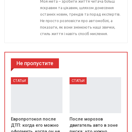
Моя мета – зробити життя читача більш
яскравим та цікавим, шляхом донесення
останніх новин, трендів та порад експертів.
Не просто розповісти про автомобілі, а
показати, як вони змінюють наші звички,
стиль життя і навіть спосіб мислення.
Не пропустите
СТАТЬИ
СТАТЬИ
Европротокол после
После морозов
ДТП: когда его можно
двигатель авто в зоне
оформить, когда он не
риска: что нужно