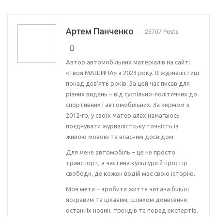
Артем Панченко
25707 Posts
Автор автомобільних матеріалів на сайті
«Твоя МАШИНА» з 2023 року. В журналістиці
понад дев’ять років. За цей час писав для
різних видань – від суспільно-політичних до
спортивних і автомобільних. За кермом з
2012-го, у своїх матеріалах намагаюсь
поєднувати журналістську точність із
живою мовою та власним досвідом.
Для мене автомобіль – це не просто
транспорт, а частина культури й простір
свободи, де кожен водій має свою історію.
Моя мета – зробити життя читача більш
яскравим та цікавим, шляхом донесення
останніх новин, трендів та порад експертів.