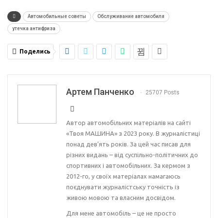
Автомобильные советы
Обслуживание автомобиля
утечка антифриза
Поделись
Артем Панченко
25707 Posts
Автор автомобільних матеріалів на сайті
«Твоя МАШИНА» з 2023 року. В журналістиці
понад дев’ять років. За цей час писав для
різних видань – від суспільно-політичних до
спортивних і автомобільних. За кермом з
2012-го, у своїх матеріалах намагаюсь
поєднувати журналістську точність із
живою мовою та власним досвідом.
Для мене автомобіль – це не просто