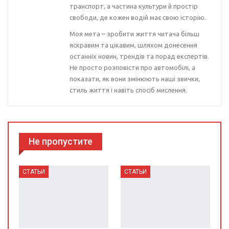
транспорт, а частина культури й простір
свободи, де кожен водій має свою історію.
Моя мета – зробити життя читача більш
яскравим та цікавим, шляхом донесення
останніх новин, трендів та порад експертів.
Не просто розповісти про автомобілі, а
показати, як вони змінюють наші звички,
стиль життя і навіть спосіб мислення.
Не пропустите
СТАТЬИ
СТАТЬИ