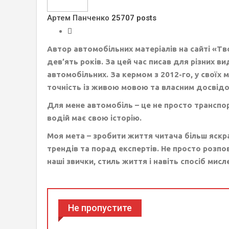
Артем Панченко
25707 posts
Автор автомобільних матеріалів на сайті «Т
дев’ять років. За цей час писав для різних ви
автомобільних. За кермом з 2012-го, у своїх
точність із живою мовою та власним досвідо
Для мене автомобіль – це не просто транспор
водій має свою історію.
Моя мета – зробити життя читача більш яскр
трендів та порад експертів. Не просто розпов
наші звички, стиль життя і навіть спосіб мисл
Не пропустите