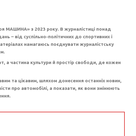
воя МАШИНА» з 2023 року. В журналістиці понад
дань – від суспільно-політичних до спортивних і
 матеріалах намагаюсь поєднувати журналістську
м.
т, а частина культури й простір свободи, де кожен
авим та цікавим, шляхом донесення останніх новин,
істи про автомобілі, а показати, як вони змінюють
ення.