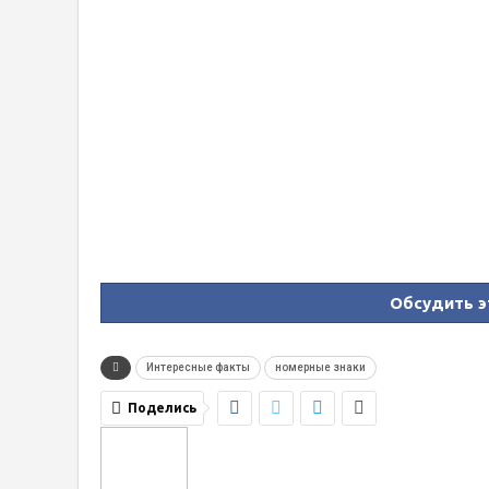
Обсудить э
Интересные факты
номерные знаки
Поделись