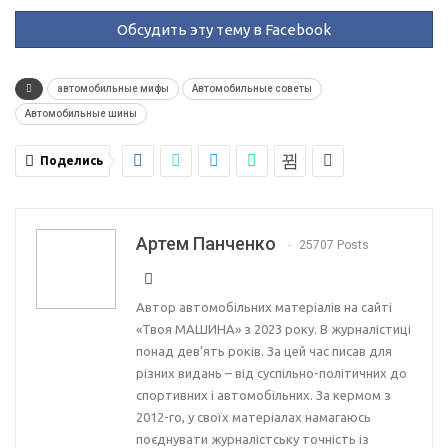
Обсудить эту тему в Facebook
автомобильные мифы
Автомобильные советы
Автомобильные шины
Поделись
Артем Панченко
25707 Posts
Автор автомобільних матеріалів на сайті
«Твоя МАШИНА» з 2023 року. В журналістиці
понад дев’ять років. За цей час писав для
різних видань – від суспільно-політичних до
спортивних і автомобільних. За кермом з
2012-го, у своїх матеріалах намагаюсь
поєднувати журналістську точність із