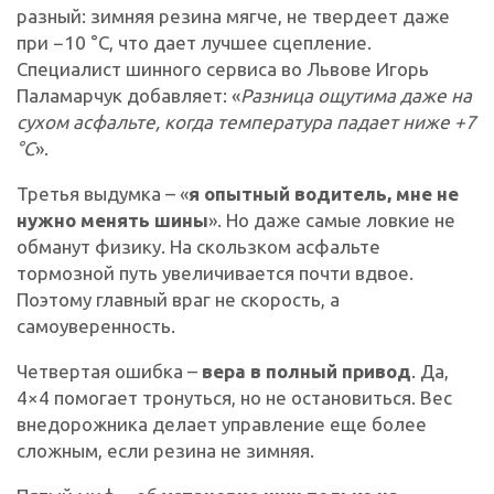
разный: зимняя резина мягче, не твердеет даже
при −10 °C, что дает лучшее сцепление.
Специалист шинного сервиса во Львове Игорь
Паламарчук добавляет: «
Разница ощутима даже на
сухом асфальте, когда температура падает ниже +7
°C
».
Третья выдумка – «
я опытный водитель, мне не
нужно менять шины
». Но даже самые ловкие не
обманут физику. На скользком асфальте
тормозной путь увеличивается почти вдвое.
Поэтому главный враг не скорость, а
самоуверенность.
Четвертая ошибка –
вера в полный привод
. Да,
4×4 помогает тронуться, но не остановиться. Вес
внедорожника делает управление еще более
сложным, если резина не зимняя.