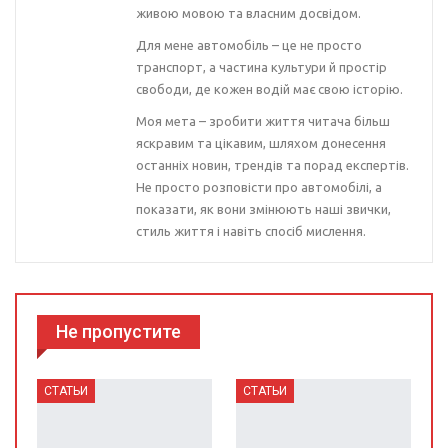
живою мовою та власним досвідом.
Для мене автомобіль – це не просто
транспорт, а частина культури й простір
свободи, де кожен водій має свою історію.
Моя мета – зробити життя читача більш
яскравим та цікавим, шляхом донесення
останніх новин, трендів та порад експертів.
Не просто розповісти про автомобілі, а
показати, як вони змінюють наші звички,
стиль життя і навіть спосіб мислення.
Не пропустите
СТАТЬИ
СТАТЬИ