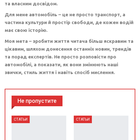
та власним досвідом.
Для мене автомобіль – це не просто транспорт, а
частина культури й простір свободи, де кожен водій
має свою історію.
Моя мета – зробити життя читача більш яскравим та
цікавим, шляхом донесення останніх новин, трендів
та порад експертів. Не просто розповісти про
автомобілі, а показати, як вони змінюють наші
звички, стиль життя і навіть спосіб мислення.
Не пропустите
СТАТЬИ
СТАТЬИ