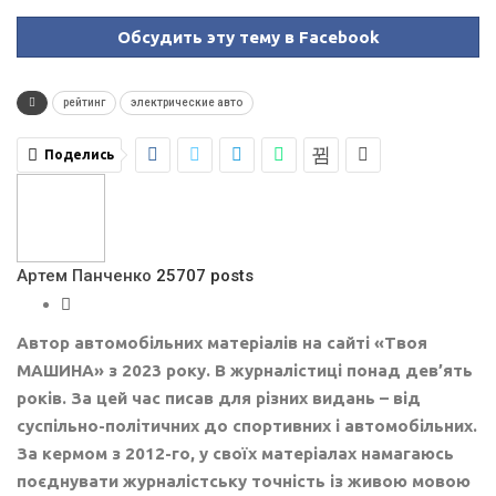
Обсудить эту тему в Facebook
рейтинг
электрические авто
Поделись
Артем Панченко
25707 posts
Автор автомобільних матеріалів на сайті «Твоя
МАШИНА» з 2023 року. В журналістиці понад дев’ять
років. За цей час писав для різних видань – від
суспільно-політичних до спортивних і автомобільних.
За кермом з 2012-го, у своїх матеріалах намагаюсь
поєднувати журналістську точність із живою мовою