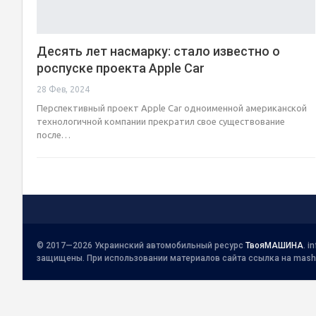
Десять лет насмарку: стало известно о
роспуске проекта Apple Car
28 Фев, 2024
Перспективный проект Apple Car одноименной американской
технологичной компании прекратил свое существование
после…
© 2017—2026 Украинский автомобильный ресурс
ТвояМАШИНА
.
i
защищены. При использовании материалов сайта ссылка на mash