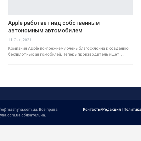
Apple работает над собственным
автономным автомобилем
11 Окт, 2021
Компания Apple по-прежнему очень благосклонна к созданию
беспилотных автомобилей. Теперь производитель ищет…
nfo@mashyna.com.ua
. Все права
Контакты/Редакция
|
Политик
yna.com.ua обязательна.