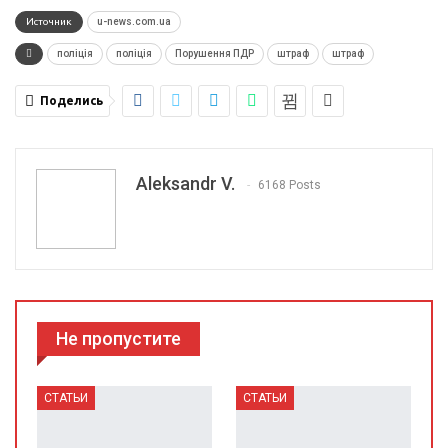
Источник
u-news.com.uа
поліція
поліція
Порушення ПДР
штраф
штраф
Поделись
Aleksandr V.
6168 Posts
Не пропустите
СТАТЬИ
СТАТЬИ