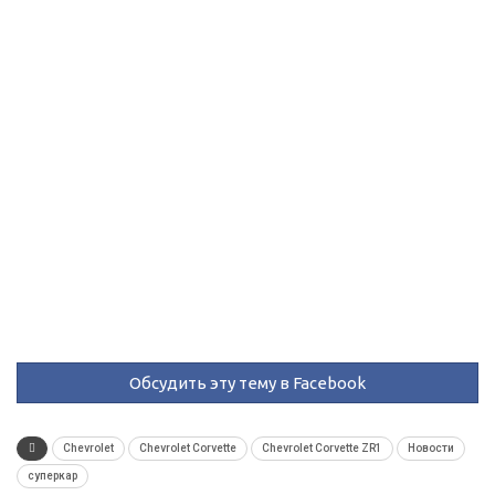
Обсудить эту тему в Facebook
Chevrolet
Chevrolet Corvette
Chevrolet Corvette ZR1
Новости
суперкар