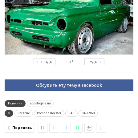
СЮДА
ТУДА
1
з
3
Обсудить эту тему в Facebook
Источник
apostrophe.ua
Porsche
Porsche Boxster
ЗАЗ
ЗАЗ-968
Поделись