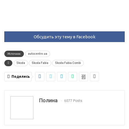
Обсудить эту тему в Facebook
Источник
autocentre.ua
Skoda
Skoda Fabia
Skoda Fabia Combi
Поделись
Полина
6077 Posts