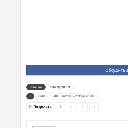
Обсудить э
Источник
auto.bigmir.net
GMC
GMC Hummer EV Pickup Edition 1
Поделись