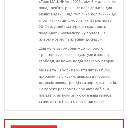
«Твоя МАШИНА» з 2023 року. В журналістиці
понад дев’ять років. За цей час писав для
різних видань – від суспільно-політичних до
спортивних і автомобільних. За кермом з
2012-го, у своїх матеріалах намагаюсь
поєднувати журналістську точність із
живою мовою та власним досвідом.
Для мене автомобіль – це не просто
транспорт, а частина культури й простір
свободи, де кожен водій має свою історію.
Моя мета – зробити життя читача більш
яскравим та цікавим, шляхом донесення
останніх новин, трендів та порад експертів.
Не просто розповісти про автомобілі, а
показати, як вони змінюють наші звички,
стиль життя і навіть спосіб мислення.