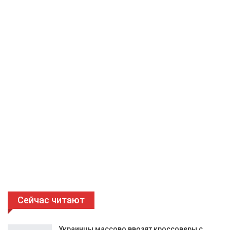
Сейчас читают
Украинцы массово ввозят кроссоверы с