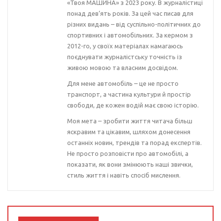
«Твоя МАШИНА» з 2023 року. В журналістиці
понад дев’ять років. За цей час писав для
різних видань – від суспільно-політичних до
спортивних і автомобільних. За кермом з
2012-го, у своїх матеріалах намагаюсь
поєднувати журналістську точність із
живою мовою та власним досвідом.
Для мене автомобіль – це не просто
транспорт, а частина культури й простір
свободи, де кожен водій має свою історію.
Моя мета – зробити життя читача більш
яскравим та цікавим, шляхом донесення
останніх новин, трендів та порад експертів.
Не просто розповісти про автомобілі, а
показати, як вони змінюють наші звички,
стиль життя і навіть спосіб мислення.