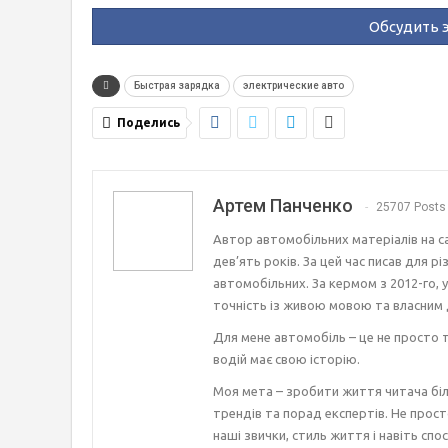
Обсудить э
Быстрая зарядка
электрические авто
Поделись
Артем Панченко
25707 Posts
Автор автомобільних матеріалів на с
дев’ять років. За цей час писав для р
автомобільних. За кермом з 2012-го, 
точність із живою мовою та власним 
Для мене автомобіль – це не просто т
водій має свою історію.
Моя мета – зробити життя читача біл
трендів та порад експертів. Не прост
наші звички, стиль життя і навіть спос