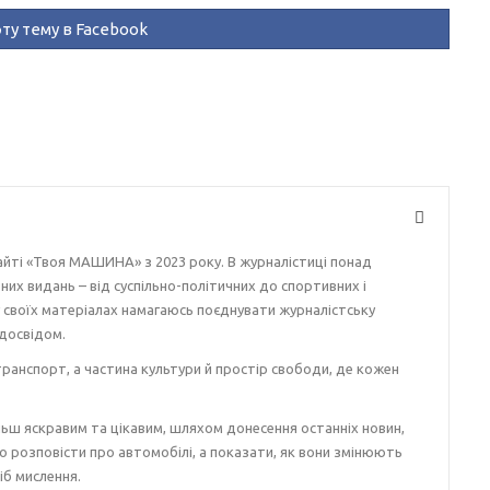
ту тему в Facebook
айті «Твоя МАШИНА» з 2023 року. В журналістиці понад
ізних видань – від суспільно-політичних до спортивних і
у своїх матеріалах намагаюсь поєднувати журналістську
досвідом.
ранспорт, а частина культури й простір свободи, де кожен
ьш яскравим та цікавим, шляхом донесення останніх новин,
о розповісти про автомобілі, а показати, як вони змінюють
іб мислення.