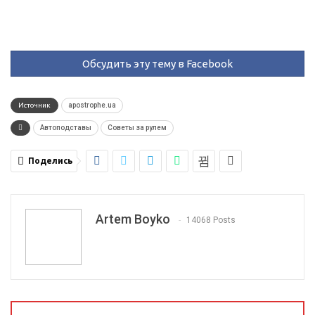
Обсудить эту тему в Facebook
Источник
apostrophe.ua
Автоподставы
Советы за рулем
Поделись
Artem Boyko
14068 Posts