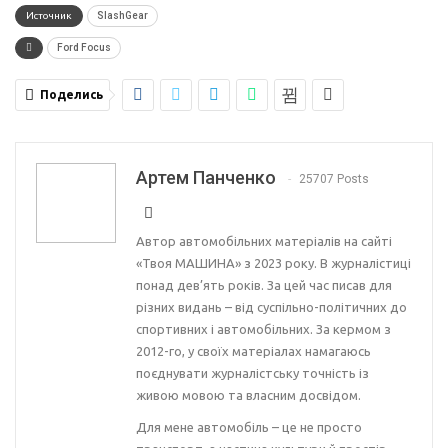
Источник
SlashGear
Ford Focus
Поделись
Артем Панченко
25707 Posts
Автор автомобільних матеріалів на сайті
«Твоя МАШИНА» з 2023 року. В журналістиці
понад дев’ять років. За цей час писав для
різних видань – від суспільно-політичних до
спортивних і автомобільних. За кермом з
2012-го, у своїх матеріалах намагаюсь
поєднувати журналістську точність із
живою мовою та власним досвідом.
Для мене автомобіль – це не просто