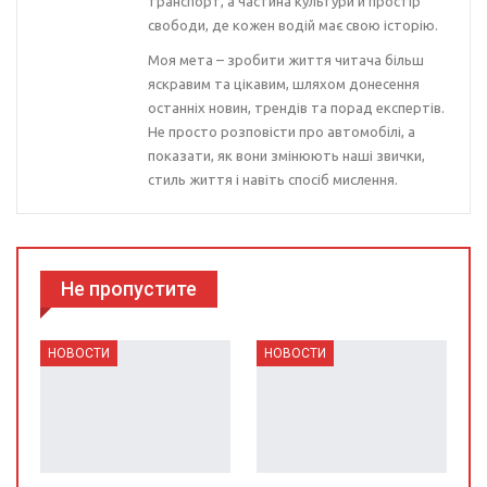
транспорт, а частина культури й простір
свободи, де кожен водій має свою історію.
Моя мета – зробити життя читача більш
яскравим та цікавим, шляхом донесення
останніх новин, трендів та порад експертів.
Не просто розповісти про автомобілі, а
показати, як вони змінюють наші звички,
стиль життя і навіть спосіб мислення.
Не пропустите
НОВОСТИ
НОВОСТИ