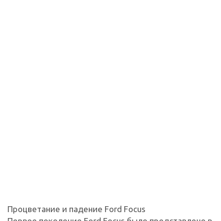
Процветание и падение Ford Focus
Первое поколение Ford Focus было представлено в