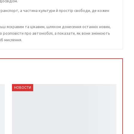
досвідом.
ранспорт, а частина культури й простір свободи, де кожен
ьш яскравим та цікавим, шляхом донесення останніх новин,
о розповісти про автомобілі, а показати, як вони змінюють
іб мислення.
НОВОСТИ