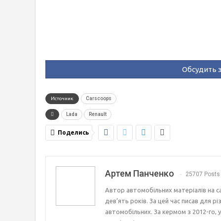
Обсудить э
Источник
Carscoops
Lada
Renault
Поделись
Артем Панченко
25707 Posts
Автор автомобільних матеріалів на с
дев’ять років. За цей час писав для р
автомобільних. За кермом з 2012-го, 