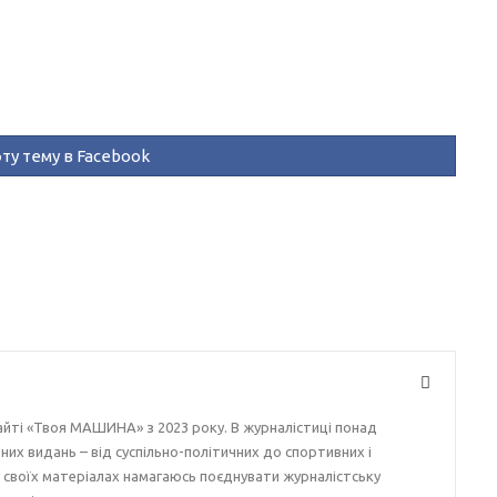
ту тему в Facebook
айті «Твоя МАШИНА» з 2023 року. В журналістиці понад
ізних видань – від суспільно-політичних до спортивних і
у своїх матеріалах намагаюсь поєднувати журналістську