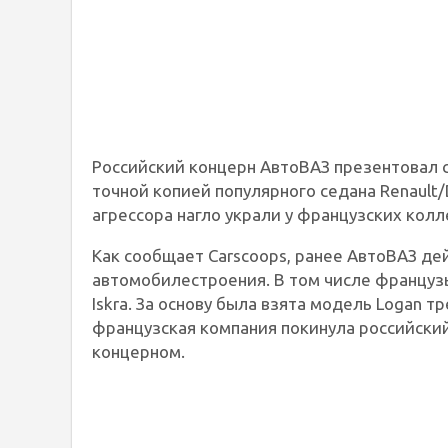
Российский концерн АвтоВАЗ презентовал с
точной копией популярного седана Renault/
агрессора нагло украли у французских кол
Как сообщает Carscoops, ранее АвтоВАЗ дей
автомобилестроения. В том числе французы
Iskra. За основу была взята модель Logan т
французская компания покинула российский
концерном.