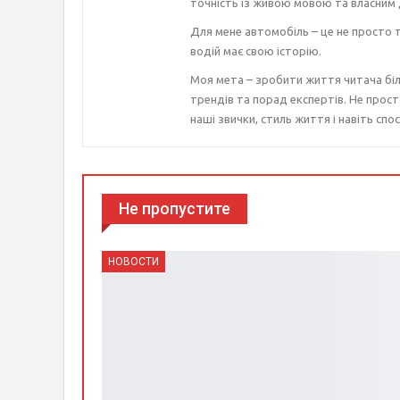
точність із живою мовою та власним 
Для мене автомобіль – це не просто т
водій має свою історію.
Моя мета – зробити життя читача біл
трендів та порад експертів. Не прост
наші звички, стиль життя і навіть спос
Не пропустите
НОВОСТИ