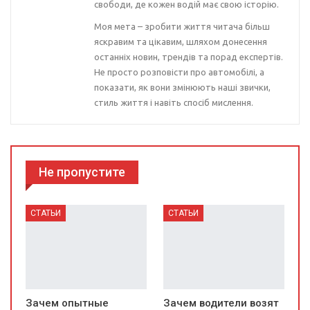
свободи, де кожен водій має свою історію.
Моя мета – зробити життя читача більш
яскравим та цікавим, шляхом донесення
останніх новин, трендів та порад експертів.
Не просто розповісти про автомобілі, а
показати, як вони змінюють наші звички,
стиль життя і навіть спосіб мислення.
Не пропустите
СТАТЬИ
СТАТЬИ
Зачем опытные
Зачем водители возят