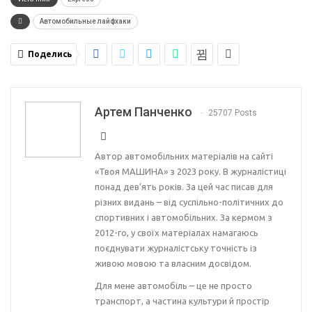
Автомобильные лайфхаки
Поделись
Артем Панченко
25707 Posts
Автор автомобільних матеріалів на сайті
«Твоя МАШИНА» з 2023 року. В журналістиці
понад дев’ять років. За цей час писав для
різних видань – від суспільно-політичних до
спортивних і автомобільних. За кермом з
2012-го, у своїх матеріалах намагаюсь
поєднувати журналістську точність із
живою мовою та власним досвідом.
Для мене автомобіль – це не просто
транспорт, а частина культури й простір