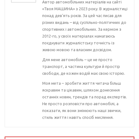
Автор автомобільних матеріалів на сайті
«Твоя МАШИНА» з 2023 року. В журналістиці
понад дев’ять років. За цей час писав для
різних видань – від суспільно-політичних до
спортивних і автомобільних. За кермом з
2012-го, у своїх матеріалах намагаюсь
поєднувати журналістську точність із
живою мовою та власним досвідом.
Для мене автомобіль – це не просто
транспорт, а частина культури й простір
свободи, де кожен водій має свою історію.
Моя мета – зробити життя читача більш
яскравим та цікавим, шляхом донесення
останніх новин, трендів та порад експертів.
Не просто розповісти про автомобілі, а
показати, як вони змінюють наші звички,
стиль життя і навіть спосіб мислення.