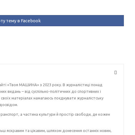
ту тему в Facebook
айті «Твоя МАШИНА» з 2023 року. В журналістиці понад
ізних видань – від суспільно-політичних до спортивних і
у своїх матеріалах намагаюсь поєднувати журналістську
досвідом.
ранспорт, а частина культури й простір свободи, де кожен
ьш яскравим та цікавим, шляхом донесення останніх новин,