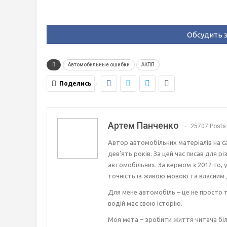
Обсудить э
Автомобильные ошибки
АКПП
Поделись
Артем Панченко
25707 Posts
Автор автомобільних матеріалів на с
дев’ять років. За цей час писав для р
автомобільних. За кермом з 2012-го, 
точність із живою мовою та власним 
Для мене автомобіль – це не просто т
водій має свою історію.
Моя мета – зробити життя читача біл