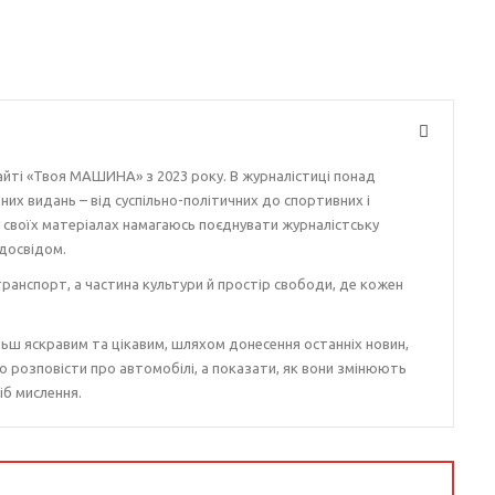
айті «Твоя МАШИНА» з 2023 року. В журналістиці понад
ізних видань – від суспільно-політичних до спортивних і
у своїх матеріалах намагаюсь поєднувати журналістську
досвідом.
ранспорт, а частина культури й простір свободи, де кожен
ьш яскравим та цікавим, шляхом донесення останніх новин,
о розповісти про автомобілі, а показати, як вони змінюють
іб мислення.