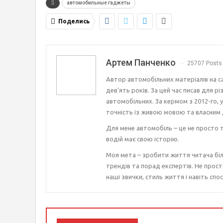
автомобильные гаджеты
Поделись
Артем Панченко
25707 Posts
Автор автомобільних матеріалів на с
дев’ять років. За цей час писав для р
автомобільних. За кермом з 2012-го, 
точність із живою мовою та власним 
Для мене автомобіль – це не просто т
водій має свою історію.
Моя мета – зробити життя читача біл
трендів та порад експертів. Не прост
наші звички, стиль життя і навіть спос