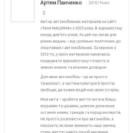
Артем Панченко
25707 Posts
Автор автомобільних матеріалів на сайті
«Твоя МАШИНА» з 2023 року. В журналістиці
понад дев’ять років. За цей час писав для
різних видань – від суспільно-політичних до
спортивних і автомобільних. За кермом з
2012-го, у своїх матеріалах намагаюсь
поєднувати журналістську точність із
живою мовою та власним досвідом.
Для мене автомобіль – це не просто
транспорт, а частина культури й простір
свободи, де кожен водій має свою історію.
Моя мета – зробити життя читача більш
яскравим та цікавим, шляхом донесення
останніх новин, трендів та порад експертів.
Не просто розповісти про автомобілі, а
показати, як вони змінюють наші звички,
стиль життя і навіть спосіб мислення.