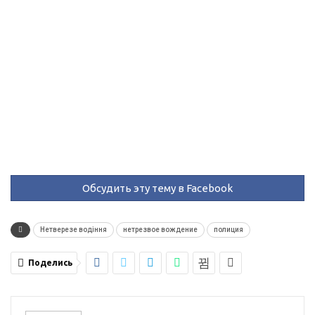
Обсудить эту тему в Facebook
Нетверезе водіння
нетрезвое вождение
полиция
Поделись