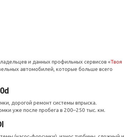
владельцев и данных профильных сервисов «
Твоя
зельных автомобилей, которые больше всего
.0d
нки, дорогой ремонт системы впрыска.
мки уже после пробега в 200–250 тыс. км.
DI
темы (насос-форсунки), износ турбины, сложный и