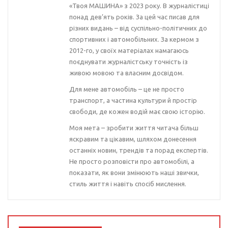
«Твоя МАШИНА» з 2023 року. В журналістиці
понад дев’ять років. За цей час писав для
різних видань – від суспільно-політичних до
спортивних і автомобільних. За кермом з
2012-го, у своїх матеріалах намагаюсь
поєднувати журналістську точність із
живою мовою та власним досвідом.
Для мене автомобіль – це не просто
транспорт, а частина культури й простір
свободи, де кожен водій має свою історію.
Моя мета – зробити життя читача більш
яскравим та цікавим, шляхом донесення
останніх новин, трендів та порад експертів.
Не просто розповісти про автомобілі, а
показати, як вони змінюють наші звички,
стиль життя і навіть спосіб мислення.