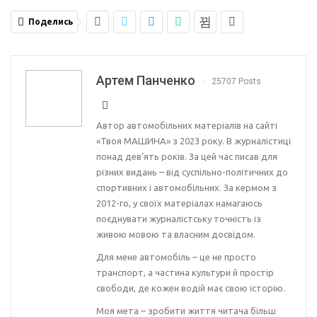
Поделись
Артем Панченко
25707 Posts
Автор автомобільних матеріалів на сайті
«Твоя МАШИНА» з 2023 року. В журналістиці
понад дев’ять років. За цей час писав для
різних видань – від суспільно-політичних до
спортивних і автомобільних. За кермом з
2012-го, у своїх матеріалах намагаюсь
поєднувати журналістську точність із
живою мовою та власним досвідом.
Для мене автомобіль – це не просто
транспорт, а частина культури й простір
свободи, де кожен водій має свою історію.
Моя мета – зробити життя читача більш