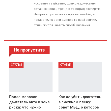
яскравим та цікавим, шляхом донесення
останніх новин, трендів та порад експертів.
Не просто розповісти про автомобілі, а
показати, як вони змінюють наші звички,
стиль життя і навіть спосіб мислення.
Не пропустите
СТАТЬИ
СТАТЬИ
После морозов
Как не убить двигатель
двигатель авто в зоне
в снежном плену:
риска: что нужно
совет МВД, о котором