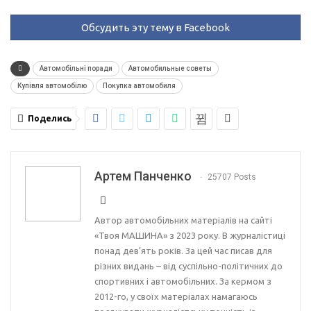
Обсудить эту тему в Facebook
Автомобільні поради
Автомобильные советы
Купівля автомобілю
Покупка автомобиля
Поделись
Артем Панченко
25707 Posts
Автор автомобільних матеріалів на сайті
«Твоя МАШИНА» з 2023 року. В журналістиці
понад дев’ять років. За цей час писав для
різних видань – від суспільно-політичних до
спортивних і автомобільних. За кермом з
2012-го, у своїх матеріалах намагаюсь