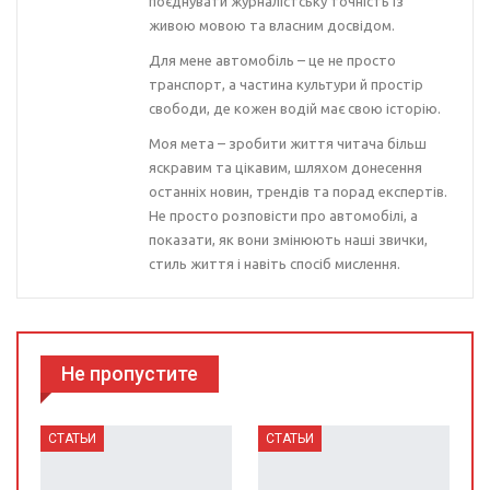
поєднувати журналістську точність із
живою мовою та власним досвідом.
Для мене автомобіль – це не просто
транспорт, а частина культури й простір
свободи, де кожен водій має свою історію.
Моя мета – зробити життя читача більш
яскравим та цікавим, шляхом донесення
останніх новин, трендів та порад експертів.
Не просто розповісти про автомобілі, а
показати, як вони змінюють наші звички,
стиль життя і навіть спосіб мислення.
Не пропустите
СТАТЬИ
СТАТЬИ