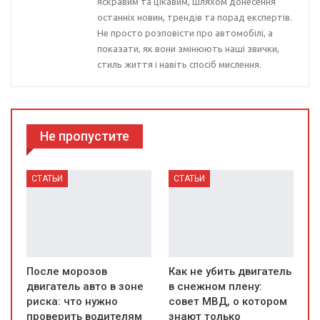
яскравим та цікавим, шляхом донесення
останніх новин, трендів та порад експертів.
Не просто розповісти про автомобілі, а
показати, як вони змінюють наші звички,
стиль життя і навіть спосіб мислення.
Не пропустите
СТАТЬИ
СТАТЬИ
После морозов
Как не убить двигатель
двигатель авто в зоне
в снежном плену:
риска: что нужно
совет МВД, о котором
проверить водителям
знают только