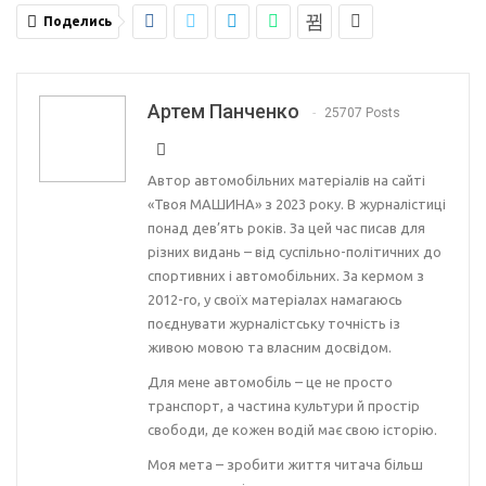
Поделись
Артем Панченко
25707 Posts
Автор автомобільних матеріалів на сайті
«Твоя МАШИНА» з 2023 року. В журналістиці
понад дев’ять років. За цей час писав для
різних видань – від суспільно-політичних до
спортивних і автомобільних. За кермом з
2012-го, у своїх матеріалах намагаюсь
поєднувати журналістську точність із
живою мовою та власним досвідом.
Для мене автомобіль – це не просто
транспорт, а частина культури й простір
свободи, де кожен водій має свою історію.
Моя мета – зробити життя читача більш