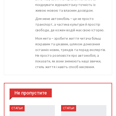
поєднувати журналістську точність із
живою мовою та власним досвідом.
Для мене автомобіль – це не просто
транспорт, а частина культури й простір
свободи, де кожен водій має свою історію.
Моя мета – зробити життя читача більш
яскравим та цікавим, шляхом донесення
останніх новин, трендів та порад експертів.
Не просто розповісти про автомобілі, а
показати, як вони змінюють наші звички,
стиль життя і навіть спосіб мислення.
Не пропустите
СТАТЬИ
СТАТЬИ