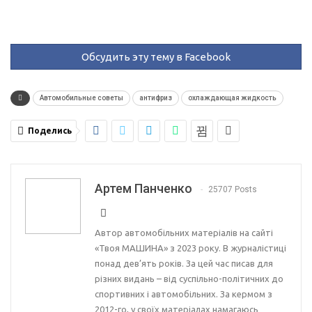
Обсудить эту тему в Facebook
Автомобильные советы
антифриз
охлаждающая жидкость
Поделись
Артем Панченко
25707 Posts
Автор автомобільних матеріалів на сайті
«Твоя МАШИНА» з 2023 року. В журналістиці
понад дев’ять років. За цей час писав для
різних видань – від суспільно-політичних до
спортивних і автомобільних. За кермом з
2012-го, у своїх матеріалах намагаюсь