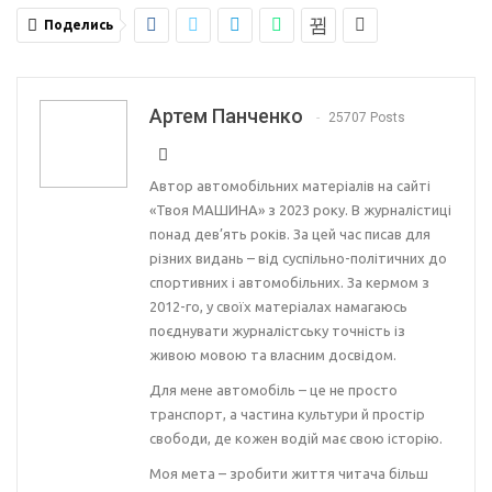
Поделись
Артем Панченко
25707 Posts
Автор автомобільних матеріалів на сайті
«Твоя МАШИНА» з 2023 року. В журналістиці
понад дев’ять років. За цей час писав для
різних видань – від суспільно-політичних до
спортивних і автомобільних. За кермом з
2012-го, у своїх матеріалах намагаюсь
поєднувати журналістську точність із
живою мовою та власним досвідом.
Для мене автомобіль – це не просто
транспорт, а частина культури й простір
свободи, де кожен водій має свою історію.
Моя мета – зробити життя читача більш