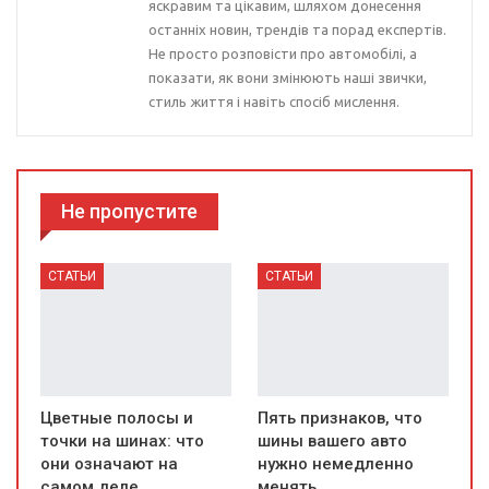
яскравим та цікавим, шляхом донесення
останніх новин, трендів та порад експертів.
Не просто розповісти про автомобілі, а
показати, як вони змінюють наші звички,
стиль життя і навіть спосіб мислення.
Не пропустите
СТАТЬИ
СТАТЬИ
Цветные полосы и
Пять признаков, что
точки на шинах: что
шины вашего авто
они означают на
нужно немедленно
самом деле
менять