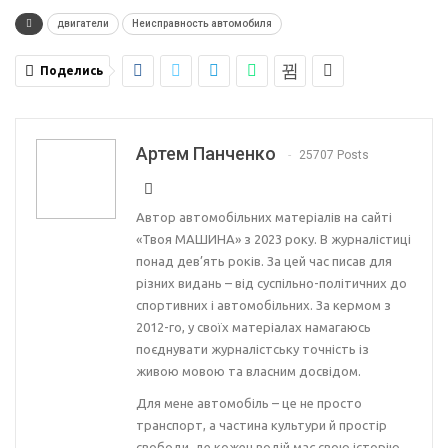
двигатели
Неисправность автомобиля
Поделись
Артем Панченко
25707 Posts
Автор автомобільних матеріалів на сайті
«Твоя МАШИНА» з 2023 року. В журналістиці
понад дев’ять років. За цей час писав для
різних видань – від суспільно-політичних до
спортивних і автомобільних. За кермом з
2012-го, у своїх матеріалах намагаюсь
поєднувати журналістську точність із
живою мовою та власним досвідом.
Для мене автомобіль – це не просто
транспорт, а частина культури й простір
свободи, де кожен водій має свою історію.