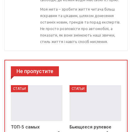
Моя мета – зробити життя читача більш
яскравим та цікавим, шляхом донесення
останніх новин, трендів та порад експертів.
Не просто розповісти про автомобілі, а
показати, як вони змінюють наші звички,
стиль життя і навіть спосіб мислення.
Не пропустите
СТАТЬИ
СТАТЬИ
ТОП-5 самых
Бьющееся рулевое