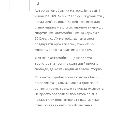
Автор автомобільних матеріалів на сайті
«Твоя МАШИНА» з 2023 року. В журналістиці
понад дев’ять років. За цей час писав для
різних видань – від суспільно-політичних до
спортивних і автомобільних. За кермом з
2012-го, у своїх матеріалах намагаюсь
поєднувати журналістську точність із
живою мовою та власним досвідом.
Для мене автомобіль – це не просто
транспорт, а частина культури й простір
свободи, де кожен водій має свою історію.
Моя мета – зробити життя читача більш
яскравим та цікавим, шляхом донесення
останніх новин, трендів та порад експертів.
Не просто розповісти про автомобілі, а
показати, як вони змінюють наші звички,
стиль життя і навіть спосіб мислення.