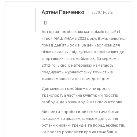
Артем Панченко
25707 Posts
Автор автомобільних матеріалів на сайті
«Твоя МАШИНА» з 2023 року. В журналістиці
понад дев’ять років. За цей час писав для
різних видань – від суспільно-політичних до
спортивних і автомобільних. За кермом з
2012-го, у своїх матеріалах намагаюсь
поєднувати журналістську точність із
живою мовою та власним досвідом.
Для мене автомобіль – це не просто
транспорт, а частина культури й простір
свободи, де кожен водій має свою історію.
Моя мета – зробити життя читача більш
яскравим та цікавим, шляхом донесення
останніх новин, трендів та порад експертів.
Не просто розповісти про автомобілі, а