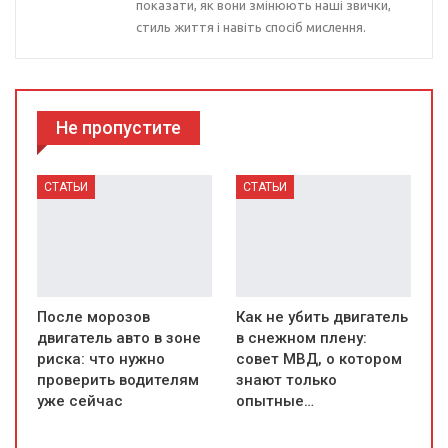
показати, як вони змінюють наші звички,
стиль життя і навіть спосіб мислення.
Не пропустите
СТАТЬИ
СТАТЬИ
После морозов
Как не убить двигатель
двигатель авто в зоне
в снежном плену:
риска: что нужно
совет МВД, о котором
проверить водителям
знают только
уже сейчас
опытные…