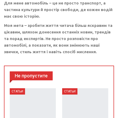
Для мене автомобіль – це не просто транспорт, а
частина культури й простір свободи, де кожен водій
має свою історію.
Моя мета – зробити життя читача більш яскравим та
цікавим, шляхом донесення останніх новин, трендів
та порад експертів. Не просто розповісти про
автомобілі, а показати, як вони змінюють наші
звички, стиль життя і навіть спосіб мислення.
Не пропустите
СТАТЬИ
СТАТЬИ