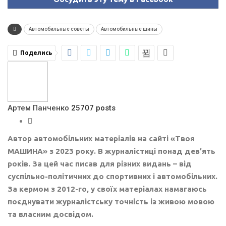
Автомобильные советы
Автомобильные шины
Поделись
Артем Панченко
25707 posts
Автор автомобільних матеріалів на сайті «Твоя
МАШИНА» з 2023 року. В журналістиці понад дев’ять
років. За цей час писав для різних видань – від
суспільно-політичних до спортивних і автомобільних.
За кермом з 2012-го, у своїх матеріалах намагаюсь
поєднувати журналістську точність із живою мовою
та власним досвідом.