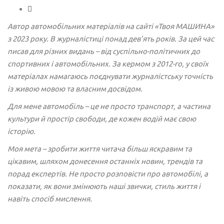
Автор автомобільних матеріалів на сайті «Твоя МАШИНА»
з 2023 року. В журналістиці понад дев’ять років. За цей час
писав для різних видань – від суспільно-політичних до
спортивних і автомобільних. За кермом з 2012-го, у своїх
матеріалах намагаюсь поєднувати журналістську точність
із живою мовою та власним досвідом.
Для мене автомобіль – це не просто транспорт, а частина
культури й простір свободи, де кожен водій має свою
історію.
Моя мета – зробити життя читача більш яскравим та
цікавим, шляхом донесення останніх новин, трендів та
порад експертів. Не просто розповісти про автомобілі, а
показати, як вони змінюють наші звички, стиль життя і
навіть спосіб мислення.