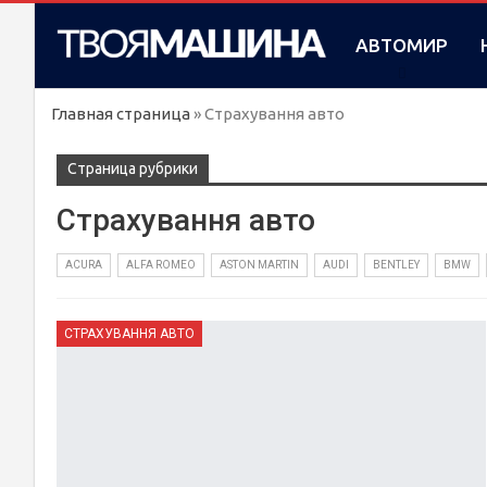
АВТОМИР
Главная страница
»
Страхування авто
Cтраница рубрики
Страхування авто
ACURA
ALFA ROMEO
ASTON MARTIN
AUDI
BENTLEY
BMW
СТРАХУВАННЯ АВТО