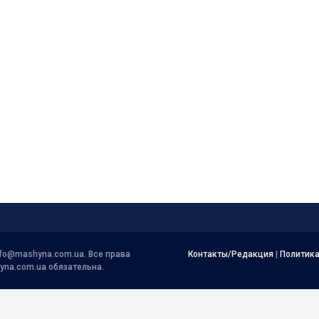
nfo@mashyna.com.ua
. Все права
Контакты/Редакция
|
Политик
yna.com.ua обязательна.