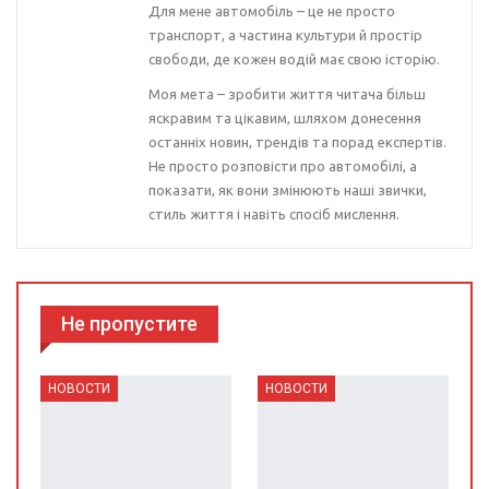
Для мене автомобіль – це не просто
транспорт, а частина культури й простір
свободи, де кожен водій має свою історію.
Моя мета – зробити життя читача більш
яскравим та цікавим, шляхом донесення
останніх новин, трендів та порад експертів.
Не просто розповісти про автомобілі, а
показати, як вони змінюють наші звички,
стиль життя і навіть спосіб мислення.
Не пропустите
НОВОСТИ
НОВОСТИ