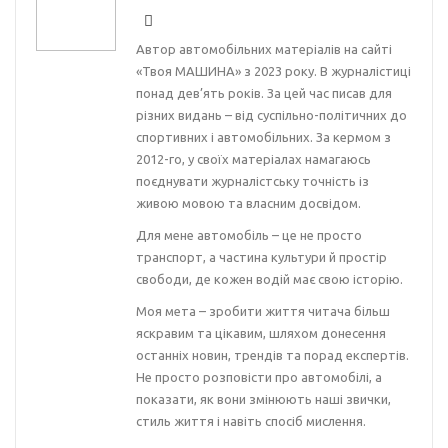
Автор автомобільних матеріалів на сайті
«Твоя МАШИНА» з 2023 року. В журналістиці
понад дев’ять років. За цей час писав для
різних видань – від суспільно-політичних до
спортивних і автомобільних. За кермом з
2012-го, у своїх матеріалах намагаюсь
поєднувати журналістську точність із
живою мовою та власним досвідом.
Для мене автомобіль – це не просто
транспорт, а частина культури й простір
свободи, де кожен водій має свою історію.
Моя мета – зробити життя читача більш
яскравим та цікавим, шляхом донесення
останніх новин, трендів та порад експертів.
Не просто розповісти про автомобілі, а
показати, як вони змінюють наші звички,
стиль життя і навіть спосіб мислення.