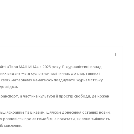
айті «Твоя МАШИНА» з 2023 року. В журналістиці понад
ізних видань – від суспільно-політичних до спортивних і
у своїх матеріалах намагаюсь поєднувати журналістську
досвідом.
ранспорт, а частина культури й простір свободи, де кожен
ьш яскравим та цікавим, шляхом донесення останніх новин,
о розповісти про автомобілі, а показати, як вони змінюють
іб мислення.