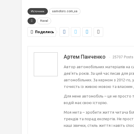
Источник
uamotors.com,ua
Haval
Поделись
Артем Панченко
25707 Posts
Автор автомобільних матеріалів на с
дев’ять років. За цей час писав для р
автомобільних. За кермом з 2012-го, 
точність із живою мовою та власним 
Для мене автомобіль – це не просто т
водій має свою історію.
Моя мета – зробити життя читача біл
трендів та порад експертів. Не прост
наші звички, стиль життя і навіть спос